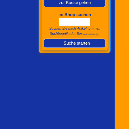
zur Kasse gehen
im Shop suchen
Suchen Sie nach Artikelnummer,
Suchbegriff oder Beschreibung.
Suche starten