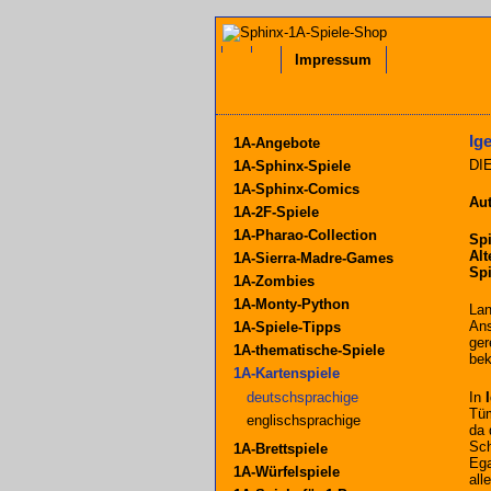
Impressum
Ig
1A-Angebote
DI
1A-Sphinx-Spiele
1A-Sphinx-Comics
Aut
1A-2F-Spiele
1A-Pharao-Collection
Spi
Alt
1A-Sierra-Madre-Games
Spi
1A-Zombies
1A-Monty-Python
Lan
Ans
1A-Spiele-Tipps
ger
1A-thematische-Spiele
be
1A-Kartenspiele
In
deutschsprachige
Tüm
englischsprachige
da 
Sch
1A-Brettspiele
Ega
1A-Würfelspiele
all