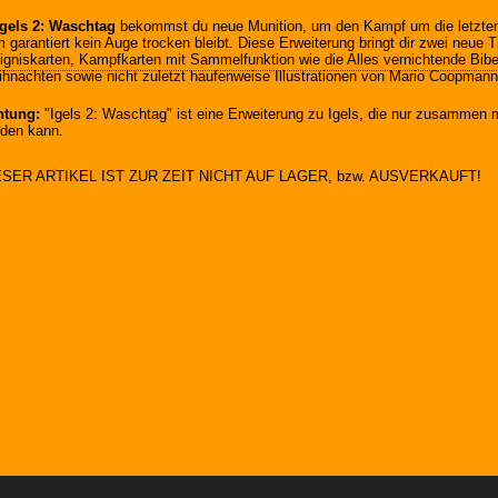
Igels 2: Waschtag
bekommst du neue Munition, um den Kampf um die letzten
 garantiert kein Auge trocken bleibt. Diese Erweiterung bringt dir zwei neue
igniskarten, Kampfkarten mit Sammelfunktion wie die Alles vernichtende Bibe
hnachten sowie nicht zuletzt haufenweise Illustrationen von Mario Coopman
htung:
"Igels 2: Waschtag" ist eine Erweiterung zu Igels, die nur zusammen 
den kann.
ESER ARTIKEL IST ZUR ZEIT NICHT AUF LAGER, bzw. AUSVERKAUFT!
Sphinx-1A-Spiele-Shop