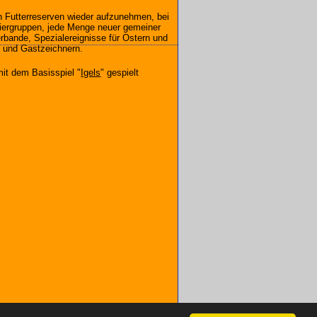
 Futterreserven wieder aufzunehmen, bei
 Tiergruppen, jede Menge neuer gemeiner
rbande, Spezialereignisse für Ostern und
n und Gastzeichnern.
mit dem Basisspiel "
Igels
" gespielt