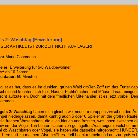
els 2: Waschtag (Erweiterung)
ESER ARTIKEL IST ZUR ZEIT NICHT AUF LAGER!
or:
Mario Coopmann
eler:
Erweiterung für 5-6 Waldbewohner
er:
ab 10 Jahren
eldauer:
60 Minuten
g ist es her, dass es im dunklen, grünen Wald großen Zoff um das Futter gab
cheinend konnten sich Igel, Hasen, Eichhörnchen und Mäuse darauf einigen, d
echt aufzuteilen. Doch mit dem friedlichen Miteinander ist es jetzt vorbei. 
kommen.
Igels 2: Waschtag
haben sich gleich zwei neue Tiergruppen zwischen den Äs
pel niedergelassen, damit künftig auch 5 oder 6 Spieler an der großen Rauf
die frechen Waschbären, die alles klauen und fressen, was ihnen zwischen d
warm der Vögel. Ein bunter Haufen von geflügelten Aussteigern, welche imm
l ob Waschbären oder Vögel, sie haben alle dasselbe mitgebracht: HUNGER. D
e Tiere satt zu machen. Also heißt es: Fell hochkrempeln und auf zur großen 