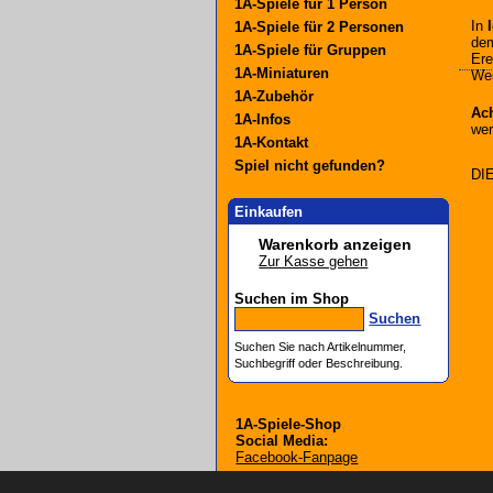
1A-Spiele für 1 Person
In
1A-Spiele für 2 Personen
dem
1A-Spiele für Gruppen
Ere
1A-Miniaturen
Wei
1A-Zubehör
Ac
1A-Infos
wer
1A-Kontakt
Spiel nicht gefunden?
DI
Einkaufen
Warenkorb anzeigen
Zur Kasse gehen
Suchen im Shop
Suchen
Suchen Sie nach Artikelnummer,
Suchbegriff oder Beschreibung.
1A-Spiele-Shop
Social Media:
Facebook-Fanpage