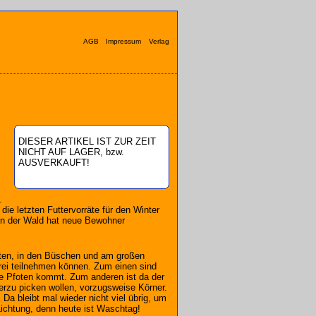
AGB
Impressum
Verlag
DIESER ARTIKEL IST ZUR ZEIT
NICHT AUF LAGER, bzw.
AUSVERKAUFT!
.
ie letzten Futtervorräte für den Winter
Denn der Wald hat neue Bewohner
ten, in den Büschen und am großen
erei teilnehmen können. Zum einen sind
ie Pfoten kommt. Zum anderen ist da der
erzu picken wollen, vorzugsweise Körner.
a bleibt mal wieder nicht viel übrig, um
Lichtung, denn heute ist Waschtag!