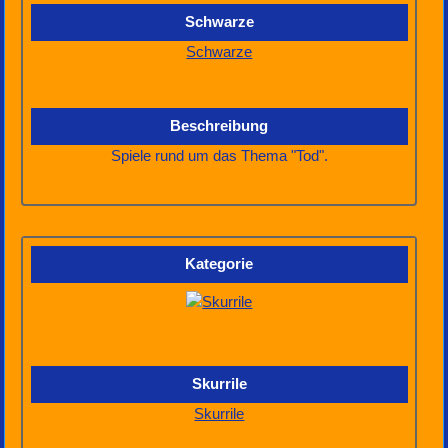
Schwarze
Spiele rund um das Thema "Tod".
Skurrile