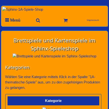
Menü
Impressum
Brettspiele und Kartenspiele im
Sphinx-Spieleshop
Kategorien
Wählen Sie eine Kategorie mittels Klick in der Spalte "1A-
thematische-Spiele" aus, um zu den zugehörigen Produkten
zu gelangen.