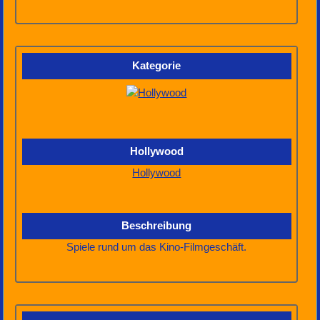
Hollywood
Spiele rund um das Kino-Filmgeschäft.