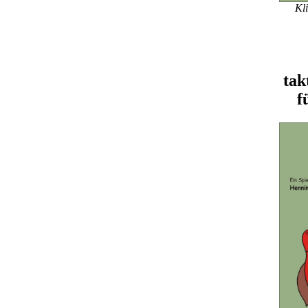
Kli
tak
f