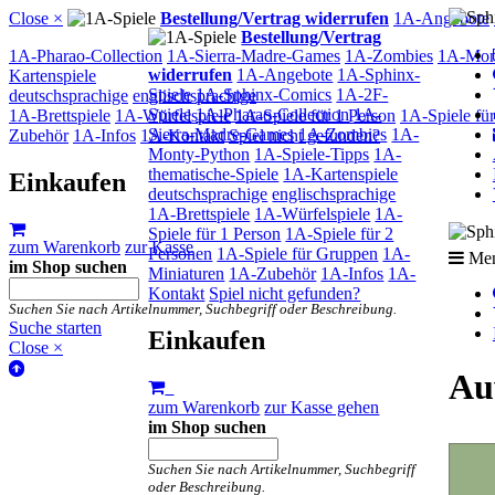
Close ×
Bestellung/Vertrag widerrufen
1A-Angebote
Bestellung/Vertrag
1A-Pharao-Collection
1A-Sierra-Madre-Games
1A-Zombies
1A-Mon
widerrufen
1A-Angebote
1A-Sphinx-
Kartenspiele
Spiele
1A-Sphinx-Comics
1A-2F-
deutschsprachige
englischsprachige
Spiele
1A-Pharao-Collection
1A-
1A-Brettspiele
1A-Würfelspiele
1A-Spiele für 1 Person
1A-Spiele fü
Sierra-Madre-Games
1A-Zombies
1A-
Zubehör
1A-Infos
1A-Kontakt
Spiel nicht gefunden?
Monty-Python
1A-Spiele-Tipps
1A-
thematische-Spiele
1A-Kartenspiele
Einkaufen
deutschsprachige
englischsprachige
1A-Brettspiele
1A-Würfelspiele
1A-
Spiele für 1 Person
1A-Spiele für 2
zum Warenkorb
zur Kasse
Personen
1A-Spiele für Gruppen
1A-
Me
im Shop suchen
Miniaturen
1A-Zubehör
1A-Infos
1A-
Kontakt
Spiel nicht gefunden?
Suchen Sie nach Artikelnummer, Suchbegriff oder Beschreibung.
Suche starten
Einkaufen
Close ×
Auw
zum Warenkorb
zur Kasse gehen
im Shop suchen
Suchen Sie nach Artikelnummer, Suchbegriff
oder Beschreibung.