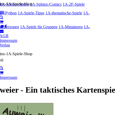
1A-Sphinx-Spiele
1A-Sphinx-Comics
1A-2F-Spiele
ty-Python
1A-Spiele-Tipps
1A-thematische-Spiele
1A-
r 2 Personen
1A-Spiele für Gruppen
1A-Miniaturen
1A-
AGB
Impressum
Verlag
nü
Impressum
eier - Ein taktisches Kartenspie