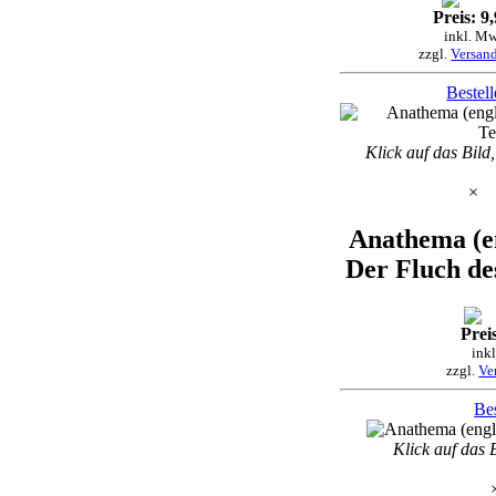
Preis: 9
inkl. Mw
zzgl.
Versan
Bestel
Klick auf das Bild
×
Anathema (eng
Der Fluch de
Preis
ink
zzgl.
Ve
Bes
Klick auf das 