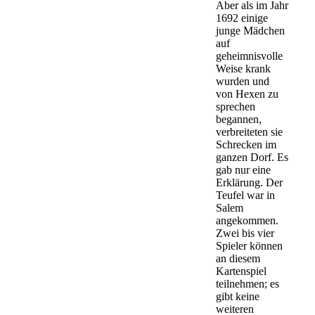
Aber als im Jahr
1692 einige
junge Mädchen
auf
geheimnisvolle
Weise krank
wurden und
von Hexen zu
sprechen
begannen,
verbreiteten sie
Schrecken im
ganzen Dorf. Es
gab nur eine
Erklärung. Der
Teufel war in
Salem
angekommen.
Zwei bis vier
Spieler können
an diesem
Kartenspiel
teilnehmen; es
gibt keine
weiteren