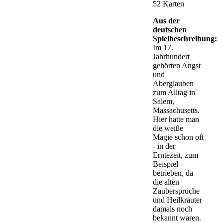
52 Karten
Aus der
deutschen
Spielbeschreibung:
Im 17.
Jahrhundert
gehörten Angst
und
Aberglauben
zum Alltag in
Salem,
Massachusetts.
Hier hatte man
die weiße
Magie schon oft
- in der
Erntezeit, zum
Beispiel -
betrieben, da
die alten
Zaubersprüche
und Heilkräuter
damals noch
bekannt waren.