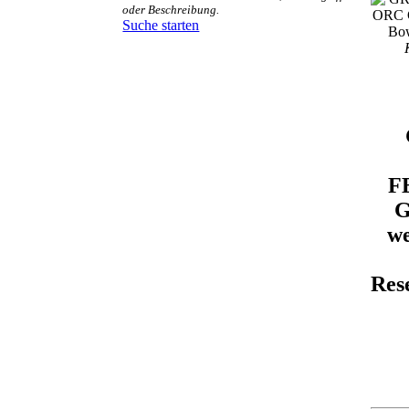
oder Beschreibung.
Suche starten
F
G
we
Res