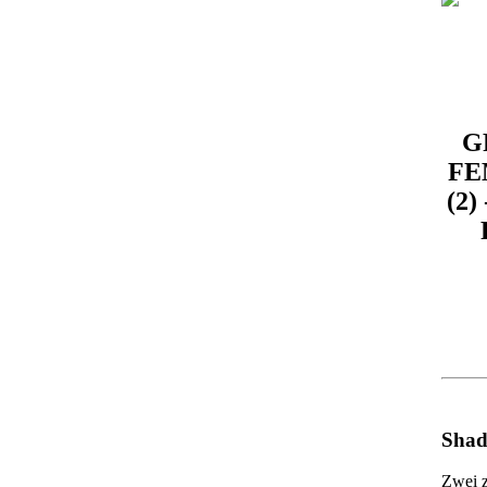
G
FE
(2)
Shad
Zwei z