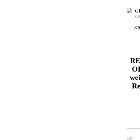
Kli
RE
O
we
Re