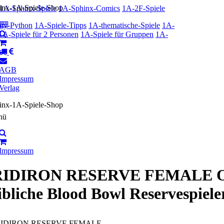
1A-Sphinx-Spiele
1A-Sphinx-Comics
1A-2F-Spiele
ty-Python
1A-Spiele-Tipps
1A-thematische-Spiele
1A-
1A-Spiele für 2 Personen
1A-Spiele für Gruppen
1A-
AGB
Impressum
Verlag
nü
Impressum
IDIRON RESERVE FEMALE OR
ibliche Blood Bowl Reservespiele