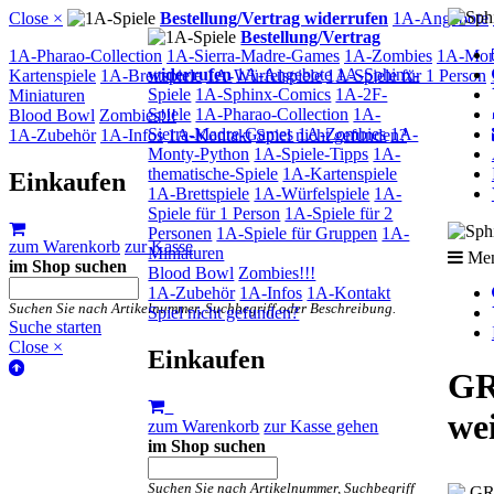
Close ×
Bestellung/Vertrag widerrufen
1A-Angebote
Bestellung/Vertrag
1A-Pharao-Collection
1A-Sierra-Madre-Games
1A-Zombies
1A-Mon
widerrufen
1A-Angebote
1A-Sphinx-
Kartenspiele
1A-Brettspiele
1A-Würfelspiele
1A-Spiele für 1 Person
Spiele
1A-Sphinx-Comics
1A-2F-
Miniaturen
Spiele
1A-Pharao-Collection
1A-
Blood Bowl
Zombies!!!
Sierra-Madre-Games
1A-Zombies
1A-
1A-Zubehör
1A-Infos
1A-Kontakt
Spiel nicht gefunden?
Monty-Python
1A-Spiele-Tipps
1A-
thematische-Spiele
1A-Kartenspiele
Einkaufen
1A-Brettspiele
1A-Würfelspiele
1A-
Spiele für 1 Person
1A-Spiele für 2
Personen
1A-Spiele für Gruppen
1A-
zum Warenkorb
zur Kasse
Miniaturen
Me
im Shop suchen
Blood Bowl
Zombies!!!
1A-Zubehör
1A-Infos
1A-Kontakt
Suchen Sie nach Artikelnummer, Suchbegriff oder Beschreibung.
Spiel nicht gefunden?
Suche starten
Close ×
Einkaufen
GR
we
zum Warenkorb
zur Kasse gehen
im Shop suchen
Suchen Sie nach Artikelnummer, Suchbegriff