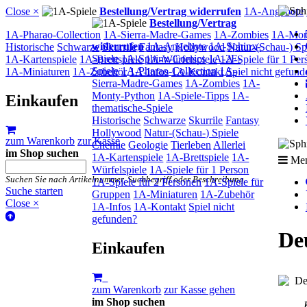
Close ×
Bestellung/Vertrag widerrufen
1A-Angebote
Bestellung/Vertrag
1A-Pharao-Collection
1A-Sierra-Madre-Games
1A-Zombies
1A-Mon
widerrufen
1A-Angebote
1A-Sphinx-
Historische
Schwarze
Skurrile
Fantasy
Hollywood
Natur-(Schau-) Sp
Spiele
1A-Sphinx-Comics
1A-2F-
1A-Kartenspiele
1A-Brettspiele
1A-Würfelspiele
1A-Spiele für 1 Per
Spiele
1A-Pharao-Collection
1A-
1A-Miniaturen
1A-Zubehör
1A-Infos
1A-Kontakt
Spiel nicht gefund
Sierra-Madre-Games
1A-Zombies
1A-
Monty-Python
1A-Spiele-Tipps
1A-
Einkaufen
thematische-Spiele
Historische
Schwarze
Skurrile
Fantasy
Hollywood
Natur-(Schau-) Spiele
zum Warenkorb
zur Kasse
Chemie
Geologie
Tierleben
Allerlei
im Shop suchen
1A-Kartenspiele
1A-Brettspiele
1A-
Me
Würfelspiele
1A-Spiele für 1 Person
Suchen Sie nach Artikelnummer, Suchbegriff oder Beschreibung.
1A-Spiele für 2 Personen
1A-Spiele für
Suche starten
Gruppen
1A-Miniaturen
1A-Zubehör
Close ×
1A-Infos
1A-Kontakt
Spiel nicht
gefunden?
Deu
Einkaufen
zum Warenkorb
zur Kasse gehen
im Shop suchen