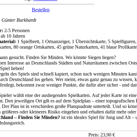
Bestellen
:
Günter Burkhardt
r:
2-5 Personen
ab 10 Jahren
aterial:
1 Spielbrett, 1 Ortsanzeiger, 1 Übersichtskarte, 5 Spielfiguren
karten, 80 orange Ortskarten, 45 grüne Naturkarten, 41 blaue Profikart
nn gesucht. Finden Sie Minden. Wo könnte Siegen liegen?
ben Interesse an Deutschlands Städten und Naturräumen zwischen Os
 Spiel lieben!
geln des Spiels sind schnell kapiert, schon nach wenigen Minuten kan
urch Deutschland los gehen. Wer meint, etwas ganz genau zu wissen, k
festlegt, bekommt zwar weniger Punkte, die dafür aber sicher - und dami
Spieler wählt eine der ausliegenden Spielkarten. Auf jeder Karte ist ei
t. Den jeweiligen Ort gilt es auf dem Spielplan – einer topografische
. Der Plan ist in verschieden große Planquadrate unterteilt. Und so könn
n größeres oder kleineres Risiko eingehen und erhalten dafür mehr ode
chland – Finden Sie Minden?
ist ein ideales Spiel für Jung und Alt – 
slungsreich.
Preis: 23,90 €