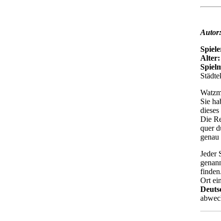
Autor
Spiele
Alter:
Spielm
Städte
Watzma
Sie ha
dieses
Die Re
quer d
genau 
Jeder 
genann
finden
Ort ei
Deuts
abwech