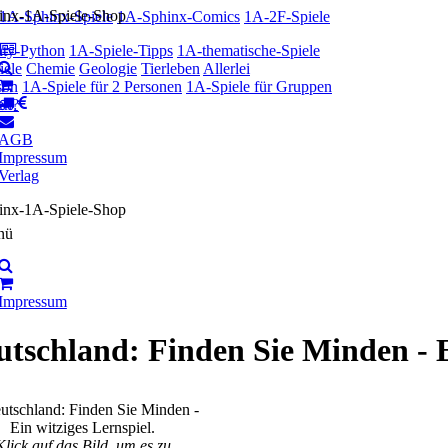
1A-Sphinx-Spiele
1A-Sphinx-Comics
1A-2F-Spiele
ty-Python
1A-Spiele-Tipps
1A-thematische-Spiele
iele
Chemie
Geologie
Tierleben
Allerlei
son
1A-Spiele für 2 Personen
1A-Spiele für Gruppen
en?
AGB
Impressum
Verlag
nü
Impressum
tschland: Finden Sie Minden - E
Klick auf das Bild, um es zu