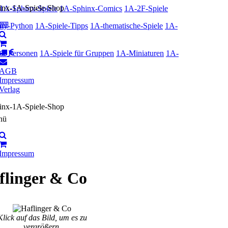
1A-Sphinx-Spiele
1A-Sphinx-Comics
1A-2F-Spiele
ty-Python
1A-Spiele-Tipps
1A-thematische-Spiele
1A-
r 2 Personen
1A-Spiele für Gruppen
1A-Miniaturen
1A-
AGB
Impressum
Verlag
nü
Impressum
flinger & Co
Klick auf das Bild, um es zu
vergrößern.