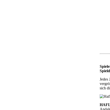
Spiele
Spiel
Jedes 
vergrö
sich d
HAFL
Andalu