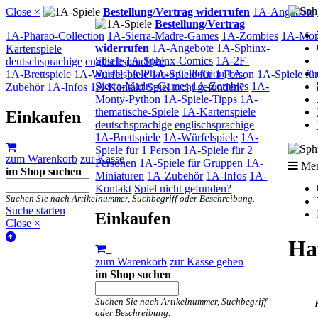
Close ×
Bestellung/Vertrag widerrufen
1A-Angebote
Bestellung/Vertrag
1A-Pharao-Collection
1A-Sierra-Madre-Games
1A-Zombies
1A-Mon
widerrufen
1A-Angebote
1A-Sphinx-
Kartenspiele
Spiele
1A-Sphinx-Comics
1A-2F-
deutschsprachige
englischsprachige
Spiele
1A-Pharao-Collection
1A-
1A-Brettspiele
1A-Würfelspiele
1A-Spiele für 1 Person
1A-Spiele fü
Sierra-Madre-Games
1A-Zombies
1A-
Zubehör
1A-Infos
1A-Kontakt
Spiel nicht gefunden?
Monty-Python
1A-Spiele-Tipps
1A-
thematische-Spiele
1A-Kartenspiele
Einkaufen
deutschsprachige
englischsprachige
1A-Brettspiele
1A-Würfelspiele
1A-
Spiele für 1 Person
1A-Spiele für 2
zum Warenkorb
zur Kasse
Personen
1A-Spiele für Gruppen
1A-
Me
im Shop suchen
Miniaturen
1A-Zubehör
1A-Infos
1A-
Kontakt
Spiel nicht gefunden?
Suchen Sie nach Artikelnummer, Suchbegriff oder Beschreibung.
Suche starten
Einkaufen
Close ×
Ha
zum Warenkorb
zur Kasse gehen
im Shop suchen
Suchen Sie nach Artikelnummer, Suchbegriff
oder Beschreibung.