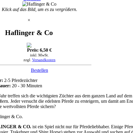
Klick auf das Bild, um es zu vergrößern.
×
Haflinger & Co
Preis: 6,50 €
inkl. MwSt.
zzgl.
Versandkosten
Bestellen
r:
2-5 Pferdezüchter
dauer:
20 - 30 Minuten
Jahr treffen sich die wichtigsten Züchter aus dem ganzen Land auf dem
ßern. Jeder versucht die edelsten Pferde zu ersteigern, um damit am E
ie wertvollsten Pferde sichern?
INGER & CO.
ist ein Spiel nicht nur für Pferdeliebhaber. Einige Pfe
sier, Trakehner und Shire Horse) stehen zur Auswahl und suchen auf 