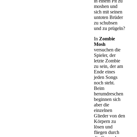
in einem Pit zu
moshen und
sich mit seinen
untoten Brüder
zu schubsen
und zu prügeln?
In
Zombie
Mosh
versuchen die
Spieler, der
letzte Zombie
zu sein, der am
Ende eines
jeden Songs
noch steht.
Beim
herumdreschen
beginnen sich
aber die
einzelnen
Glieder von den
Körpern zu
lösen und
fliegen durch