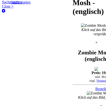
Mosh -
Suche starten
Suche starten
Close ×
(englisch)
Klick auf das Bi
vergröß
×
Zombie Mo
(englisch
Preis: 19
inkl. Mw
zzgl.
Versan
Bestel
Klick auf das Bild
×