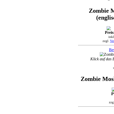
Zombie M
(englis
Preis
ink
zzgl.
Ve
Bes
Klick auf das 
Zombie Mosh 
P
zzg