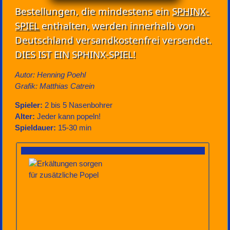
Bestellungen, die mindestens ein
SPHINX-
SPIEL
enthalten, werden innerhalb von
Deutschland versandkostenfrei versendet.
DIES IST EIN SPHINX-SPIEL!
Autor: Henning Poehl
Grafik: Matthias Catrein
Spieler:
2 bis 5 Nasenbohrer
Alter:
Jeder kann popeln!
Spieldauer:
15-30 min