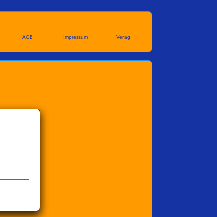
AGB
Impressum
Verlag