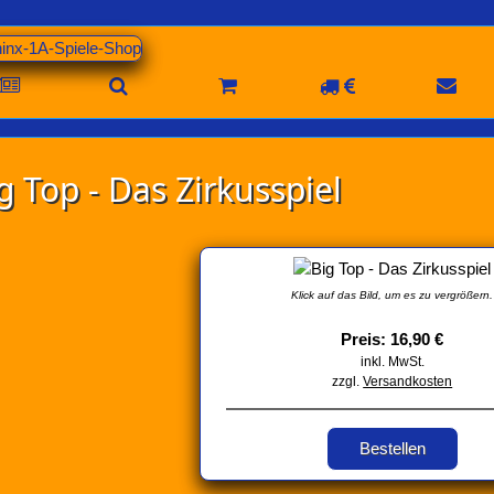
g Top - Das Zirkusspiel
Klick auf das Bild, um es zu vergrößern.
Preis: 16,90 €
inkl. MwSt.
zzgl.
Versandkosten
Bestellen