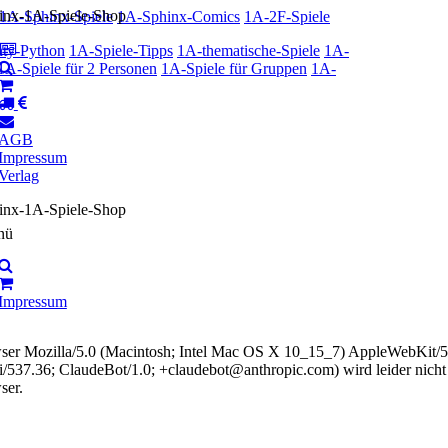
1A-Sphinx-Spiele
1A-Sphinx-Comics
1A-2F-Spiele
ty-Python
1A-Spiele-Tipps
1A-thematische-Spiele
1A-
1A-Spiele für 2 Personen
1A-Spiele für Gruppen
1A-
AGB
Impressum
Verlag
nü
Impressum