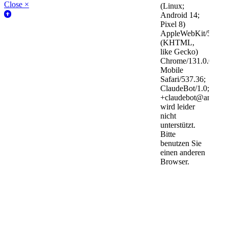
Close ×