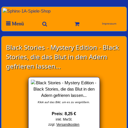
Menü
Impressum
Black Stories - Mystery Edition - Black
Stories, die das Blut in den Adern
gefrieren lassen...
Klick auf das Bild, um es zu vergrößern.
Preis: 8,25 €
inkl. MwSt.
zzgl.
Versandkosten