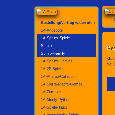
Bestellung/Vertrag widerrufen
1A-Angebote
1A-Sphinx-Spiele
Sphinx
Pr
Sphinx-Family
Klick
1A-Sphinx-Comics
die "
1A-2F-Spiele
eine
1A-Pharao-Collection
1A-Sierra-Madre-Games
1A-Zombies
1A-Monty-Python
1A-Spiele-Tipps
1A-thematische-Spiele