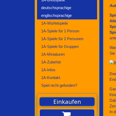
Aut
deutschsprachige
Spi
englischsprachige
Alt
1A-Würfelspiele
Spi
1A-Spiele für 1 Person
Spi
unt
1A-Spiele für 2 Personen
1A-Spiele für Gruppen
Was
Sie
1A-Miniaturen
1A-Zubehör
1A-Infos
Das
1A-Kontakt
End
Spiel nicht gefunden?
Gan
Kin
Einkaufen
Dab
Zer
In 