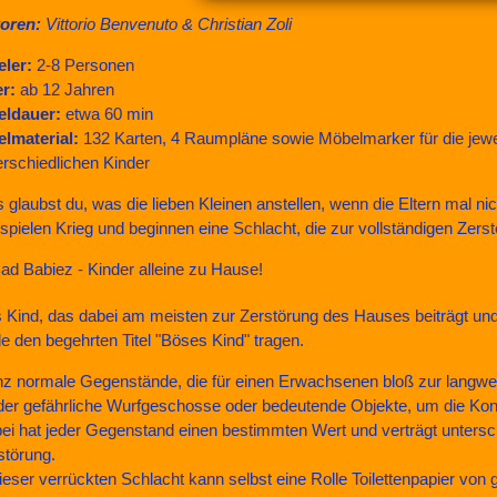
oren:
Vittorio Benvenuto & Christian Zoli
eler:
2-8 Personen
er:
ab 12 Jahren
eldauer:
etwa 60 min
elmaterial:
132 Karten, 4 Raumpläne sowie Möbelmarker für die jewe
erschiedlichen Kinder
 glaubst du, was die lieben Kleinen anstellen, wenn die Eltern mal ni
 spielen Krieg und beginnen eine Schlacht, die zur vollständigen Zer
 Kind, das dabei am meisten zur Zerstörung des Hauses beiträgt und
e den begehrten Titel "Böses Kind" tragen.
z normale Gegenstände, die für einen Erwachsenen bloß zur langweili
der gefährliche Wurfgeschosse oder bedeutende Objekte, um die Kon
ei hat jeder Gegenstand einen bestimmten Wert und verträgt untersch
störung.
dieser verrückten Schlacht kann selbst eine Rolle Toilettenpapier von