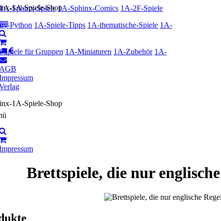
1A-Sphinx-Spiele
1A-Sphinx-Comics
1A-2F-Spiele
ty-Python
1A-Spiele-Tipps
1A-thematische-Spiele
1A-
-Spiele für Gruppen
1A-Miniaturen
1A-Zubehör
1A-
AGB
Impressum
Verlag
nü
Impressum
Brettspiele, die nur englisch
dukte