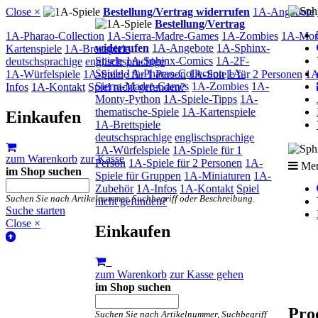
Close ×
Bestellung/Vertrag widerrufen
1A-Angebote
Bestellung/Vertrag
1A-Pharao-Collection
1A-Sierra-Madre-Games
1A-Zombies
1A-Mon
widerrufen
1A-Angebote
1A-Sphinx-
Kartenspiele
1A-Brettspiele
Spiele
1A-Sphinx-Comics
1A-2F-
deutschsprachige
englischsprachige
Spiele
1A-Pharao-Collection
1A-
1A-Würfelspiele
1A-Spiele für 1 Person
1A-Spiele für 2 Personen
1A
Sierra-Madre-Games
1A-Zombies
1A-
Infos
1A-Kontakt
Spiel nicht gefunden?
Monty-Python
1A-Spiele-Tipps
1A-
thematische-Spiele
1A-Kartenspiele
Einkaufen
1A-Brettspiele
deutschsprachige
englischsprachige
1A-Würfelspiele
1A-Spiele für 1
zum Warenkorb
zur Kasse
Person
1A-Spiele für 2 Personen
1A-
Me
im Shop suchen
Spiele für Gruppen
1A-Miniaturen
1A-
Zubehör
1A-Infos
1A-Kontakt
Spiel
Suchen Sie nach Artikelnummer, Suchbegriff oder Beschreibung.
nicht gefunden?
Suche starten
Close ×
Einkaufen
zum Warenkorb
zur Kasse gehen
im Shop suchen
Pro
Suchen Sie nach Artikelnummer, Suchbegriff