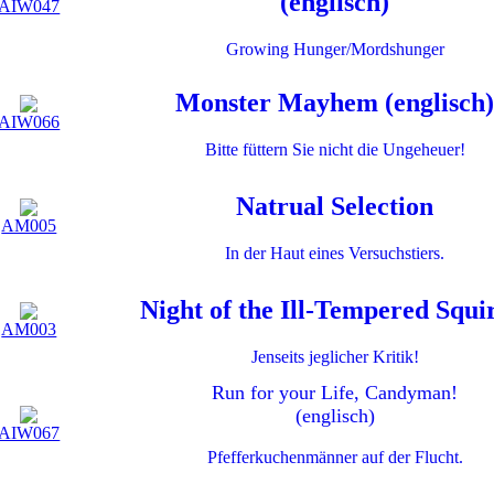
(englisch)
AIW047
Growing Hunger/Mordshunger
Monster Mayhem (englisch
AIW066
Bitte füttern Sie nicht die Ungeheuer!
Natrual Selection
AM005
In der Haut eines Versuchstiers.
Night of the Ill-Tempered Squi
AM003
Jenseits jeglicher Kritik!
Run for your Life, Candyman!
(englisch)
AIW067
Pfefferkuchenmänner auf der Flucht.