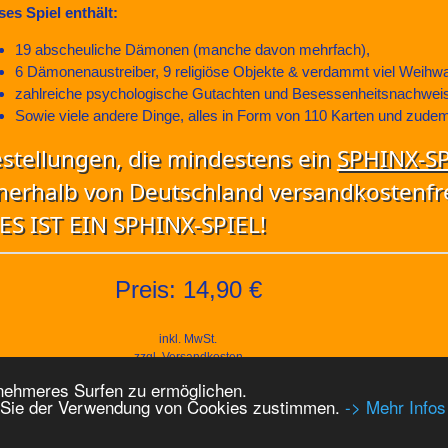
ses Spiel enthält:
19 abscheuliche Dämonen (manche davon mehrfach),
6 Dämonenaustreiber, 9 religiöse Objekte & verdammt viel Weihw
zahlreiche psychologische Gutachten und Besessenheitsnachwei
Sowie viele andere Dinge, alles in Form von 110 Karten und zudem
stellungen, die mindestens ein
SPHINX-SP
nerhalb von Deutschland versandkostenfre
ES IST EIN SPHINX-SPIEL!
Preis: 14,90 €
inkl. MwSt.
zzgl.
Versandkosten
Grundpreis:
14,90 € pro St
nehmeres Surfen zu ermöglichen.
n Sie der Verwendung von Cookies zustimmen.
-> Mehr Infos