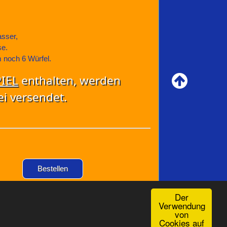
asser,
se.
 noch 6 Würfel.
IEL
enthalten, werden
i versendet.
Bestellen
Der
Verwendung
von
Cookies auf