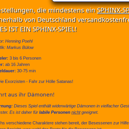
stellungen, die mindestens ein
SPHINX-SP
nerhalb von Deutschland versandkostenfre
ES IST EIN SPHINX-SPIEL!
or: Henning Poehl
fik: Markus Bülow
eler:
3 bis 6 Personen
er:
ab 16 Jahren
eldauer:
30-75 min
hrt aus ihr Dämonen!
rnung:
Dieses Spiel enthält widerwärtige Dämonen in vielfacher Ges
ster. Es ist daher für
labile Personen
nicht
geeignet.
hs verschiedene Charaktere stehen bereit, der Besessenen zur Hilfe zu