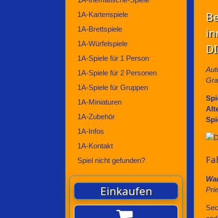
Be
1A-Kartenspiele
1A-Brettspiele
in
1A-Würfelspiele
DI
1A-Spiele für 1 Person
Aut
1A-Spiele für 2 Personen
Gra
1A-Spiele für Gruppen
Spi
1A-Miniaturen
Alt
1A-Zubehör
Spi
1A-Infos
1A-Kontakt
Fa
Spiel nicht gefunden?
Wa
Einkaufen
Prie
Sec