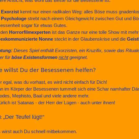
ere Ansicht, was wohl das Beste für die Besessene ist.
r
Exorzist
kennt nur einen radikalen Weg: alles Böse muss gnadenlos 
r
Psychologe
strebt nach einem Gleichgewicht zwischen Gut und Bö
essenheit sogar für etwas Gutes.
 den
Horrorfilmexperten
ist das Ganze nur eine tolle Show mit mehr
e
exkommunizierte Nonne
steckt in der Glaubenskrise und die
Geist
tung:
Dieses Spiel enthält Exorzisten, ein Kruzifix, sowie das Ritu
er für
böse Existensformen
nicht
geeignet.
e willst Du der Besessenen helfen?
r egal, was du vorhast, es wird nicht einfach für Dich!
n im Körper der Besessenen tummelt sich eine Schar namhafter Dämo
odes, Mephisto, Baal und viele andere mehr.
ürlich ist Satanas - der Herr der Lügen - auch unter ihnen!
„Der Teufel lügt!“
d:
 wirst auch Du schnell mitbekommen.