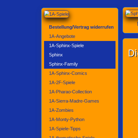
Bestellung/Vertrag widerrufen
1A-Angebote
1A-Sphinx-Spiele
Di
Sphinx
Sphinx-Family
1A-Sphinx-Comics
1A-2F-Spiele
1A-Pharao-Collection
1A-Sierra-Madre-Games
1A-Zombies
1A-Monty-Python
1A-Spiele-Tipps
1A-thematische-Spiele