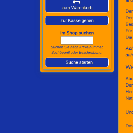
and
zum Warenkorb
De
De
zur Kasse gehen
Bes
Für
im Shop suchen
Di
Suchen Sie nach Artikelnummer,
Ach
Suchbegriff oder Beschreibung.
dah
Suche starten
Wi
Abe
Den
Her
Nat
Un
Das