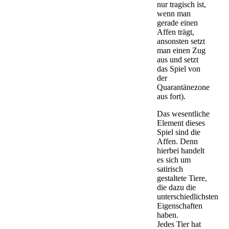
nur tragisch ist,
wenn man
gerade einen
Affen trägt,
ansonsten setzt
man einen Zug
aus und setzt
das Spiel von
der
Quarantänezone
aus fort).
Das wesentliche
Element dieses
Spiel sind die
Affen. Denn
hierbei handelt
es sich um
satirisch
gestaltete Tiere,
die dazu die
unterschiedlichsten
Eigenschaften
haben.
Jedes Tier hat