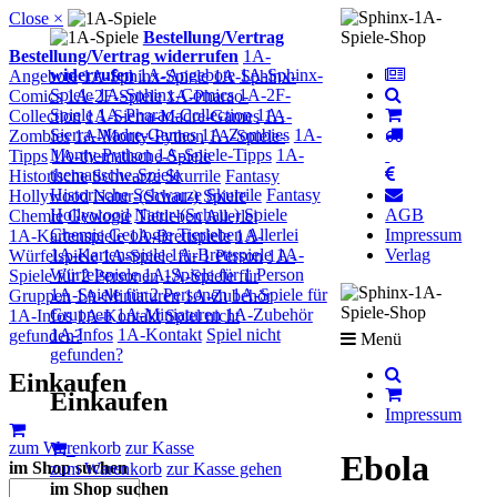
Close ×
Bestellung/Vertrag
Bestellung/Vertrag widerrufen
1A-
widerrufen
1A-Angebote
1A-Sphinx-
Angebote
1A-Sphinx-Spiele
1A-Sphinx-
Spiele
1A-Sphinx-Comics
1A-2F-
Comics
1A-2F-Spiele
1A-Pharao-
Spiele
1A-Pharao-Collection
1A-
Collection
1A-Sierra-Madre-Games
1A-
Sierra-Madre-Games
1A-Zombies
1A-
Zombies
1A-Monty-Python
1A-Spiele-
Monty-Python
1A-Spiele-Tipps
1A-
Tipps
1A-thematische-Spiele
thematische-Spiele
Historische
Schwarze
Skurrile
Fantasy
Historische
Schwarze
Skurrile
Fantasy
Hollywood
Natur-(Schau-) Spiele
Hollywood
Natur-(Schau-) Spiele
AGB
Chemie
Geologie
Tierleben
Allerlei
Chemie
Geologie
Tierleben
Allerlei
Impressum
1A-Kartenspiele
1A-Brettspiele
1A-
1A-Kartenspiele
1A-Brettspiele
1A-
Verlag
Würfelspiele
1A-Spiele für 1 Person
1A-
Würfelspiele
1A-Spiele für 1 Person
Spiele für 2 Personen
1A-Spiele für
1A-Spiele für 2 Personen
1A-Spiele für
Gruppen
1A-Miniaturen
1A-Zubehör
Gruppen
1A-Miniaturen
1A-Zubehör
1A-Infos
1A-Kontakt
Spiel nicht
1A-Infos
1A-Kontakt
Spiel nicht
gefunden?
Menü
gefunden?
Einkaufen
Einkaufen
Impressum
zum Warenkorb
zur Kasse
Ebola
im Shop suchen
zum Warenkorb
zur Kasse gehen
im Shop suchen