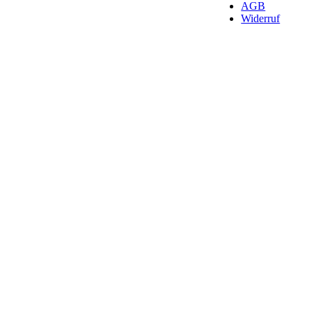
AGB
Widerruf