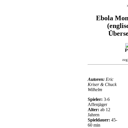
Ebola Mon
(englis
Überse
P
zzg
Autoren:
Eric
Kriser & Chuck
Wilhelm
Spieler:
3-6
Affenjäger
Alter:
ab 12
Jahren
Spieldauer:
45-
60 min