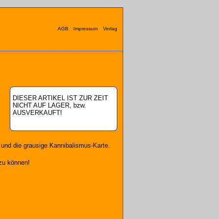
AGB
Impressum
Verlag
DIESER ARTIKEL IST ZUR ZEIT
NICHT AUF LAGER, bzw.
AUSVERKAUFT!
 und die grausige Kannibalismus-Karte.
zu können!