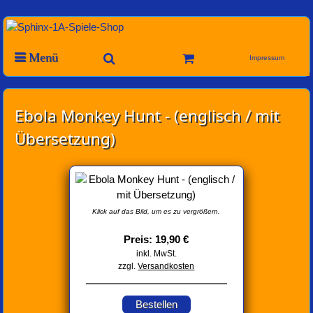
Menü
Impressum
Ebola Monkey Hunt - (englisch / mit
Übersetzung)
Klick auf das Bild, um es zu vergrößern.
Preis: 19,90 €
inkl. MwSt.
zzgl.
Versandkosten
Bestellen