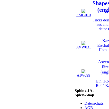
Shapes
(eng
SMG010
Tricks de
aus und
deine 
Ka
Erschaf
AVW031
Homun
Ascen
Fir
(eng
AIW099
Ein „Ro
Roll“-Ka
Sphinx-1A-
Spiele-Shop
Datenschutz
AGB